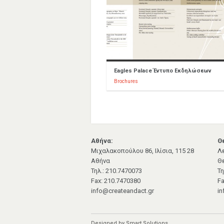
Eagles Palace Έντυπο Εκδηλώσεων
Brochures
Αθήνα:
Θ
Μιχαλακοπούλου 86, Ιλίσια, 115 28
Λ
Αθήνα
Θ
Τηλ.: 210.7470073
Τη
Fax: 210.7470380
Fa
info@createandact.gr
in
Designed by Smart Solutions