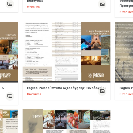
Embryolab
Θοδωρής
Προσφο
Websites
Brochure
s &
Eagles Palace Έντυπο Αξιολόγησης Ξενοδοχείου
Eagles 
Brochures
Brochure