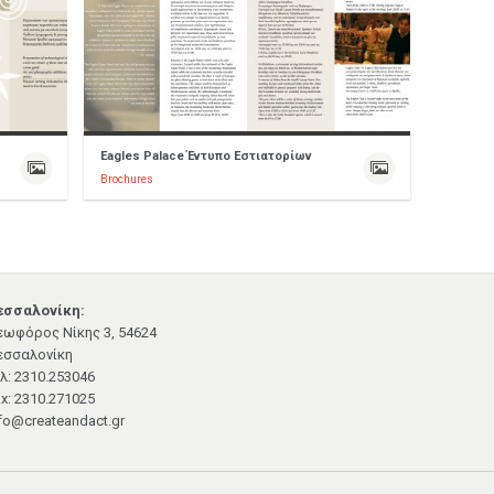
Eagles Palace Έντυπο Εστιατορίων
Brochures
εσσαλονίκη:
εωφόρος Νίκης 3, 54624
εσσαλονίκη
λ: 2310.253046
x: 2310.271025
fo@createandact.gr