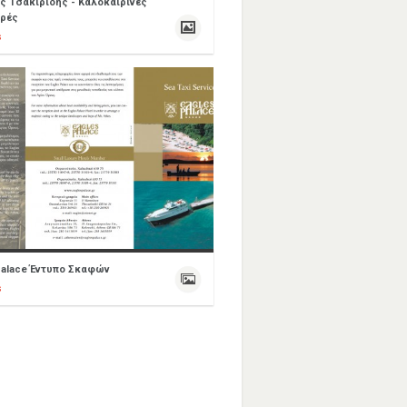
 Τσακιρίδης - Καλοκαιρινές
ρές
s
Palace Έντυπο Σκαφών
s