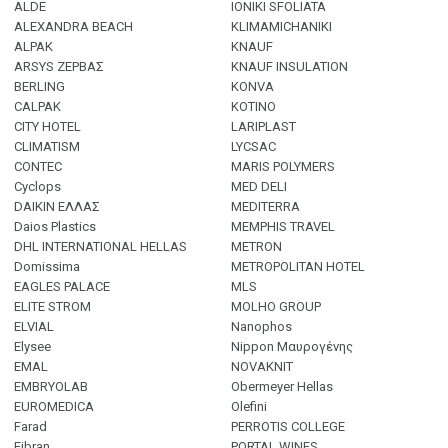
ALDE
IONIKI SFOLIATA
ALEXANDRA BEACH
KLIMAMICHANIKI
ALPAK
KNAUF
ARSYS ΖΕΡΒΑΣ
KNAUF INSULATION
BERLING
KONVA
CALPAK
KOTINO
CITY HOTEL
LARIPLAST
CLIMATISM
LYCSAC
CONTEC
MARIS POLYMERS
Cyclops
MED DELI
DAIKIN ΕΛΛΑΣ
MEDITERRA
Daios Plastics
MEMPHIS TRAVEL
DHL INTERNATIONAL HELLAS
METRON
Domissima
METROPOLITAN HOTEL
EAGLES PALACE
MLS
ELITE STROM
MΟLHO GROUP
ELVIAL
Nanophos
Elysee
Nippon Μαυρογένης
EMAL
NOVAKNIT
EMBRYOLAB
Obermeyer Hellas
EUROMEDICA
Olefini
Farad
PERROTIS COLLEGE
Fibran
PORTAL WINES