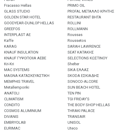
Fracasso Hellas
PRIMO OIL
GLASS STUDIO
PROFAL ΜΕΤΑΛΛΟ ΚΡΗΤΗΣ
GOLDEN STAR HOTEL
RESTAURANT ΒΗΤΑ
GOODYEAR-DUNLOP HELLAS
ROLLINI
GREEFOS
ROLLMANN
INTERPLAST ΑΕ
Roussas
Kaffe
Roussetos
KARAG
SARAH LAWRENCE
KNAUF INSULATION
SEAT ΚΑΤΑΚΗΣ
KNAUF ΓΥΨΟΠΟΙΙΑ ΑΕΒΕ
SELECTIONS ΚΩΣΤΙΝΟΥ
Kri-Kri
Shelter
MAC SYSTEMS
SIKA ΕΛΛΑΣ
MAGNA ΚΑΤΑΣΚΕΥΑΣΤΙΚΗ
SKODA ΕΣΚΙΑΔΗΣ
MEMPHIS TRAVEL
SONOCO-ALCORE
Metallemporiki
SUN BEACH HOTEL
ANATOLI
TEN PIN
CLIMATISM
TGI FRIDAY’S
CONDITO
THE BODY SHOP HELLAS
COSMOS ALUMINIUM
THRAKI PALACE
DIVANIS
TRANSAIR
EMBRYOLAB
UNISOL
EURIMAC
Uteco