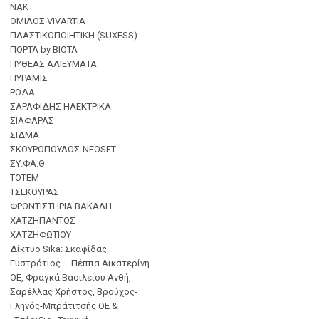
ΝΑΚ
ΟΜΙΛΟΣ VIVARTIA
ΠΛΑΣΤΙΚΟΠΟΙΗΤΙΚΗ (SUXESS)
ΠΟΡΤΑ by BIOTA
ΠΥΘΕΑΣ ΑΛΙΕΥΜΑΤΑ
ΠΥΡΑΜΙΣ
ΡΟΔΑ
ΣΑΡΑΦΙΔΗΣ ΗΛΕΚΤΡΙΚΑ
ΣΙΑΦΑΡΑΣ
ΣΙΔΜΑ
ΣΚΟΥΡΟΠΟΥΛΟΣ-NEOSET
ΣΥ.ΦΑ.Θ
ΤΟΤΕΜ
ΤΣΕΚΟΥΡΑΣ
ΦΡΟΝΤΙΣΤΗΡΙΑ ΒΑΚΑΛΗ
ΧΑΤΖΗΠΑΝΤΟΣ
ΧΑΤΖΗΦΩΤΙΟΥ
Δίκτυο Sika: Σκαφίδας
Ευστράτιος – Πέππα Αικατερίνη
ΟΕ, Φραγκά Βασιλείου Ανθή,
Σαρέλλας Χρήστος, Βρούχος-
Γληνός-Μπράτιτσής ΟΕ &