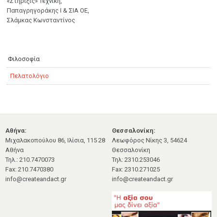
«Στήριξις» Τεχνική,
Παπαγρηγοράκης Ι & ΣΙΑ ΟΕ,
Σλάμκας Κωνσταντίνος
Φιλοσοφία
Πελατολόγιο
Αθήνα:
Θεσσαλονίκη:
Μιχαλακοπούλου 86, Ιλίσια, 115 28
Λεωφόρος Νίκης 3, 54624
Αθήνα
Θεσσαλονίκη
Τηλ.: 210.7470073
Τηλ: 2310.253046
Fax: 210.7470380
Fax: 2310.271025
info@createandact.gr
info@createandact.gr