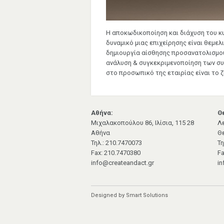
Η αποκωδικοποίηση και διάχυση του κ
δυναμικό μιας επιχείρησης είναι θεμελ
δημιουργία αίσθησης προσανατολισμού 
ανάλυση & συγκεκριμενοποίηση των συ
στο προσωπικό της εταιρίας είναι το 
Αθήνα:
Θ
Μιχαλακοπούλου 86, Ιλίσια, 115 28
Λ
Αθήνα
Θ
Τηλ.: 210.7470073
Τη
Fax: 210.7470380
Fa
info@createandact.gr
in
Designed by Smart Solutions