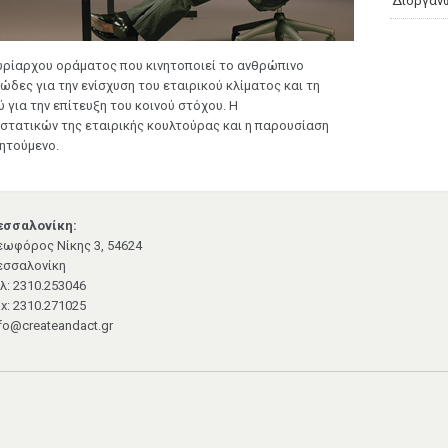
Διοργάν
υρίαρχου οράματος που κινητοποιεί το ανθρώπινο
ιώδες για την ενίσχυση του εταιρικού κλίματος και τη
για την επίτευξη του κοινού στόχου. Η
στατικών της εταιρικής κουλτούρας και η παρουσίαση
ζητούμενο.
εσσαλονίκη:
εωφόρος Νίκης 3, 54624
εσσαλονίκη
λ: 2310.253046
x: 2310.271025
fo@createandact.gr