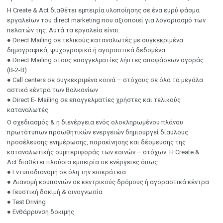
Η Create & Act διαθέτει εμπειρία υλοποίησης σε ένα ευρύ φάσμα
εργαλείων του direct marketing που αξιοποιεί για λογαριασμό των
πελατών της. Αυτά τα εργαλεία είναι:
● Direct Mailing σε τελικούς καταναλωτές με συγκεκριμένα
δημογραφικά, ψυχογραφικά ή αγοραστικά δεδομένα
● Direct Mailing στους επαγγελματίες λήπτες αποφάσεων αγοράς
(Β-2-Β)
● Call centers σε συγκεκριμένα κοινά – στόχους σε όλα τα μεγάλα
αστικά κέντρα των Βαλκανίων
● Direct Ε- Mailing σε επαγγελματίες χρήστες και τελικούς
καταναλωτές
Ο σχεδιασμός & η διενέργεια ενός ολοκληρωμένου πλάνου
πρωτότυπων προωθητικών ενεργειών δημιουργεί δίαυλους
προσέλευσης ενημέρωσης, παρακίνησης και δέσμευσης της
καταναλωτικής συμπεριφοράς των κοινών – στόχων. Η Create &
Act διαθέτει πλούσια εμπειρία σε ενέργειες όπως:
● Εντυποδιανομή σε όλη την επικράτεια
● Διανομή κουπονιών σε κεντρικούς δρόμους ή αγοραστικά κέντρα
● Γευστική δοκιμή & οινογνωσία
● Test Driving
● Ενθάρρυνση δοκιμής