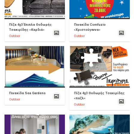
Πίζα 4χ3 Έπιπλα Θοδωρής
Πινακίδα Comfuzio
Τσακιρίδης «Καρδιά»
«Χριστούγεννα»
Outdoor
Outdoor
Πινακίδα Sea Gardens
Πίζα 4χ3 Θοδωρής Τσακιρίδης
«παζλ»
Outdoor
Outdoor