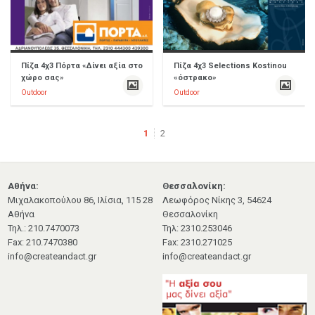
Πίζα 4χ3 Πόρτα «Δίνει αξία στο
Πίζα 4χ3 Selections Kostinou
χώρο σας»
«όστρακο»
Outdoor
Outdoor
1
2
Αθήνα:
Θεσσαλονίκη:
Μιχαλακοπούλου 86, Ιλίσια, 115 28
Λεωφόρος Νίκης 3, 54624
Αθήνα
Θεσσαλονίκη
Τηλ.: 210.7470073
Τηλ: 2310.253046
Fax: 210.7470380
Fax: 2310.271025
info@createandact.gr
info@createandact.gr