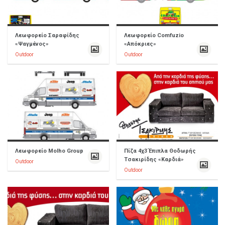
Λεωφορείο Σαραφίδης
Λεωφορείο Comfuzio
«Ψαγμένος»
«Απόκριες»
Outdoor
Outdoor
Λεωφορείο Molho Group
Πίζα 4χ3 Έπιπλα Θοδωρής
Τσακιρίδης «Καρδιά»
Outdoor
Outdoor