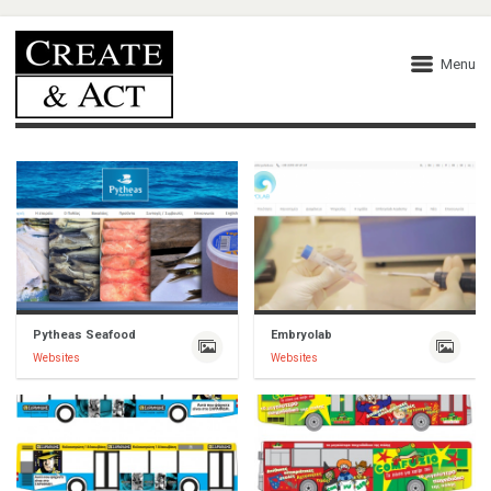
Menu
Pytheas Seafood
Embryolab
Websites
Websites