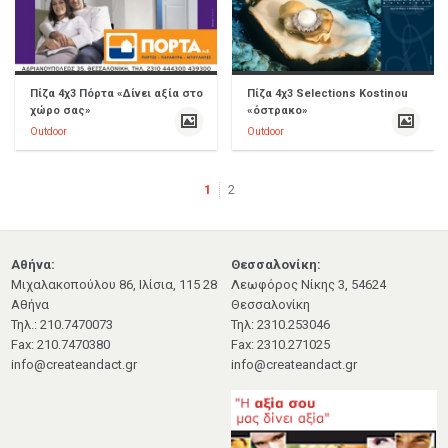
Πίζα 4χ3 Πόρτα «Δίνει αξία στο
Πίζα 4χ3 Selections Kostinou
χώρο σας»
«όστρακο»
Outdoor
Outdoor
1
2
Αθήνα:
Θεσσαλονίκη:
Μιχαλακοπούλου 86, Ιλίσια, 115 28
Λεωφόρος Νίκης 3, 54624
Αθήνα
Θεσσαλονίκη
Τηλ.: 210.7470073
Τηλ: 2310.253046
Fax: 210.7470380
Fax: 2310.271025
info@createandact.gr
info@createandact.gr