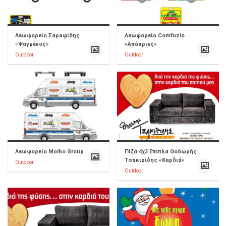
Λεωφορείο Σαραφίδης
Λεωφορείο Comfuzio
«Ψαγμένος»
«Απόκριες»
Outdoor
Outdoor
Λεωφορείο Molho Group
Πίζα 4χ3 Έπιπλα Θοδωρής
Τσακιρίδης «Καρδιά»
Outdoor
Outdoor