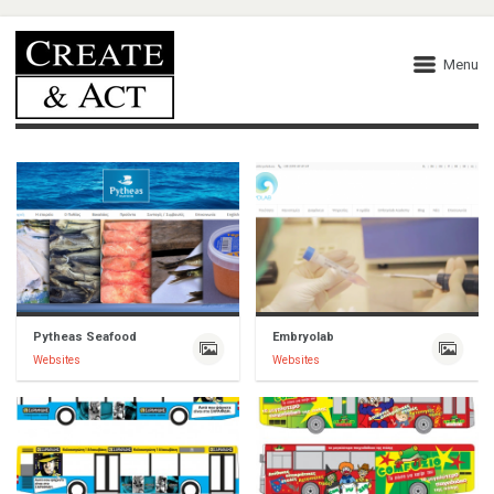
Menu
Pytheas Seafood
Embryolab
Websites
Websites