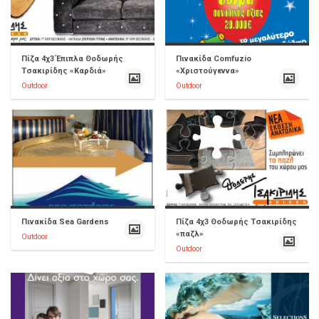
Πίζα 4χ3 Έπιπλα Θοδωρής
Πινακίδα Comfuzio
Τσακιρίδης «Καρδιά»
«Χριστούγεννα»
Outdoor
Outdoor
Πινακίδα Sea Gardens
Πίζα 4χ3 Θοδωρής Τσακιρίδης
«παζλ»
Outdoor
Outdoor