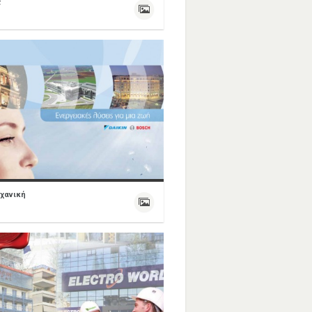
ς
χανική