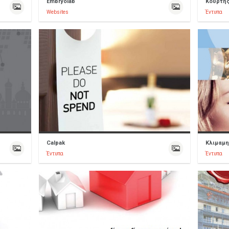
Embryolab
Κούρτη
Websites
Έντυπα
Calpak
Κλιμαμη
Έντυπα
Έντυπα