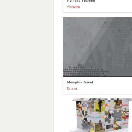
Pytheas Seafood
Websites
Memphis Travel
Έντυπα