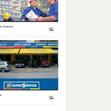
sm Service
r