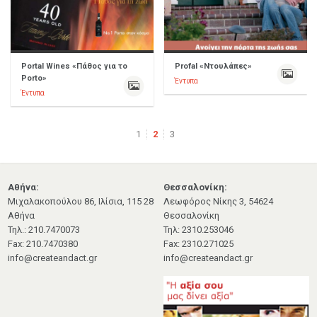
Portal Wines «Πάθος για το
Profal «Ντουλάπες»
Porto»
Έντυπα
Έντυπα
1
2
3
Αθήνα:
Θεσσαλονίκη:
Μιχαλακοπούλου 86, Ιλίσια, 115 28
Λεωφόρος Νίκης 3, 54624
Αθήνα
Θεσσαλονίκη
Τηλ.: 210.7470073
Τηλ: 2310.253046
Fax: 210.7470380
Fax: 2310.271025
info@createandact.gr
info@createandact.gr