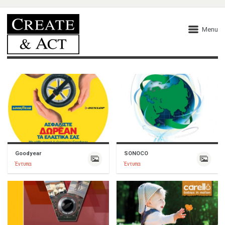
Menu
Goodyear
SONOCO
Έντυπα
Έντυπα