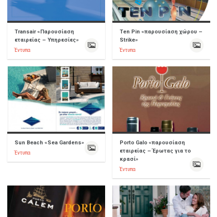
Transair «Παρουσίαση
Ten Pin «παρουσίαση χώρου –
εταιρείας – Υπηρεσίες»
Strike»
Έντυπα
Έντυπα
Sun Beach «Sea Gardens»
Porto Galo «παρουσίαση
εταιρείας – Έρωτας για το
Έντυπα
κρασί»
Έντυπα