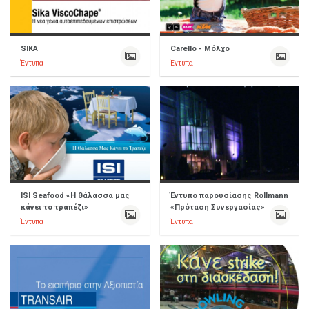
SIKA
Carello - Μόλχο
Έντυπα
Έντυπα
ISI Seafood «Η θάλασσα μας
Έντυπο παρουσίασης Rollmann
κάνει το τραπέζι»
«Πρόταση Συνεργασίας»
Έντυπα
Έντυπα