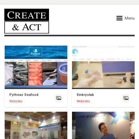
Menu
Pytheas Seafood
Embryolab
Websites
Websites