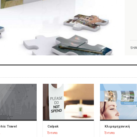
SHA
is Travel
Calpak
Κλιμαμηχανική
α
Έντυπα
Έντυπα