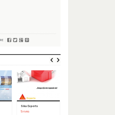
RE
Sika Experts
Climatism Service
Έντυπα
Έντυπα