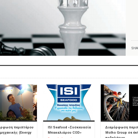
SHA
όρφωση περιπτέρου
ISI Seafood «Συσκευασία
Διαμόρφωση περι
μηχανικής (Energy
Μπακαλιάρου COD»
Molho Group σε έ
ποδηλάτων