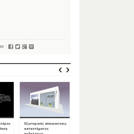
RE
πτέρου
Εξωτερικές απεικονίσεις
Καταστήματα Rollini –
κθεση
καταστήματος
Διαμόρφωση
ποδηλάτων
εσωτερικών χώρων